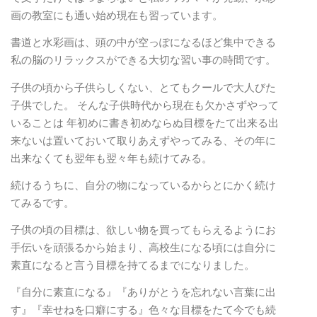
画の教室にも通い始め現在も習っています。
書道と水彩画は、頭の中が空っぽになるほど集中できる
私の脳のリラックスができる大切な習い事の時間です。
子供の頃から子供らしくない、とてもクールで大人びた
子供でした。 そんな子供時代から現在も欠かさずやって
いることは 年初めに書き初めならぬ目標をたて出来る出
来ないは置いておいて取りあえずやってみる、その年に
出来なくても翌年も翌々年も続けてみる。
続けるうちに、自分の物になっているからとにかく続け
てみるです。
子供の頃の目標は、欲しい物を買ってもらえるようにお
手伝いを頑張るから始まり、高校生になる頃には自分に
素直になると言う目標を持てるまでになりました。
『自分に素直になる』『ありがとうを忘れない言葉に出
す』『幸せねを口癖にする』色々な目標をたて今でも続