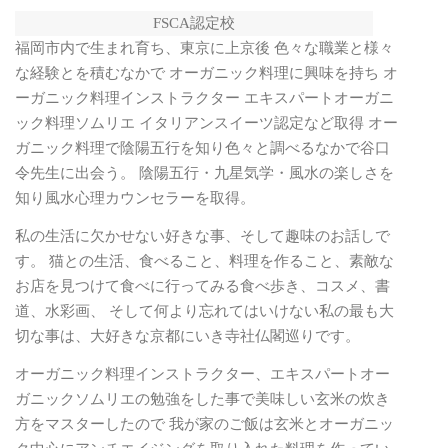
FSCA認定校
福岡市内で生まれ育ち、東京に上京後 色々な職業と様々
な経験とを積むなかで オーガニック料理に興味を持ち オ
ーガニック料理インストラクター エキスパートオーガニ
ック料理ソムリエ イタリアンスイーツ認定など取得 オー
ガニック料理で陰陽五行を知り色々と調べるなかで谷口
令先生に出会う。 陰陽五行・九星気学・風水の楽しさを
知り風水心理カウンセラーを取得。
私の生活に欠かせない好きな事、そして趣味のお話しで
す。 猫との生活、食べること、料理を作ること、素敵な
お店を見つけて食べに行ってみる食べ歩き、コスメ、書
道、水彩画、 そして何より忘れてはいけない私の最も大
切な事は、大好きな京都にいき寺社仏閣巡りです。
オーガニック料理インストラクター、エキスパートオー
ガニックソムリエの勉強をした事で美味しい玄米の炊き
方をマスターしたので 我が家のご飯は玄米とオーガニッ