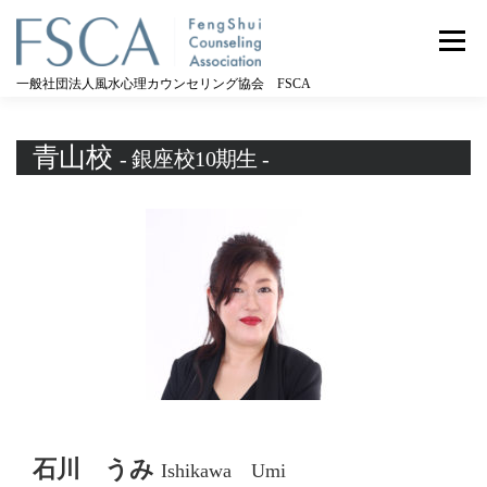
コ
ン
メニュー
テ
ン
一般社団法人風水心理カウンセリング協会 FSCA
ツ
へ
ス
青山校
- 銀座校10期生 -
キ
ッ
プ
石川 うみ
Ishikawa Umi