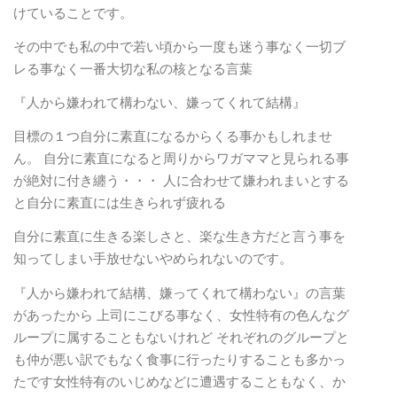
けていることです。
その中でも私の中で若い頃から一度も迷う事なく一切ブ
レる事なく一番大切な私の核となる言葉
『人から嫌われて構わない、嫌ってくれて結構』
目標の１つ自分に素直になるからくる事かもしれませ
ん。 自分に素直になると周りからワガママと見られる事
が絶対に付き纏う・・・ 人に合わせて嫌われまいとする
と自分に素直には生きられず疲れる
自分に素直に生きる楽しさと、楽な生き方だと言う事を
知ってしまい手放せないやめられないのです。
『人から嫌われて結構、嫌ってくれて構わない』の言葉
があったから 上司にこびる事なく、女性特有の色んなグ
ループに属することもないけれど それぞれのグループと
も仲が悪い訳でもなく食事に行ったりすることも多かっ
たです女性特有のいじめなどに遭遇することもなく、か