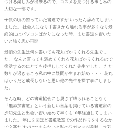
つける楽しみが出来るので、コスメを見つける事も私の
大切な一部です。
子供の頃の習っていた書道ですが いったん辞めてしまい
ました。 社会人になり手書きから離れる事が多くなり最
終的にはパソコンばかりになった時、また書道を習いた
いと強く思い再開
最初の先生は何を書いても花丸ばかりくれる先生でし
た。 なんと言っても褒めてくれる花丸ばかりくれるので
復活するのにとても後押ししてくれた先生でした。 ただ
数年が過ぎるころ私の中に疑問が生まれ始め・・・ 花丸
ばかりだと成長しないと思い他の先生を探す事にしまし
た。
そんな時、どの書道協会にも属さず縛られることなく
『無添加書道』という新しい言葉を掲げている書道家の
夕幻先生と出会い習い始めて早くも10年経過してしまい
ました。 年に２回ほど書道教室での作品作りをするなか
で文字だけではつまらないと私のワガママが発動、水彩