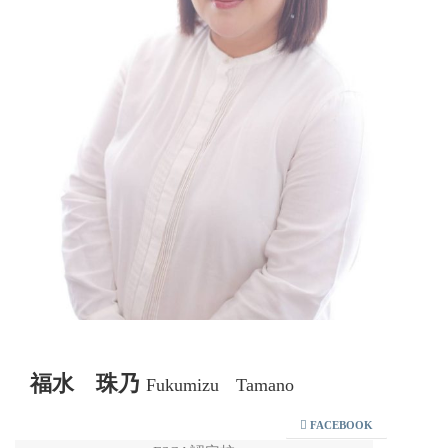
福水 珠乃
Fukumizu Tamano
FACEBOOK