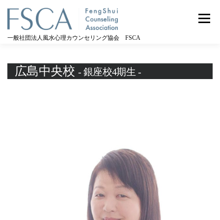
コ
ン
メニュー
テ
ン
一般社団法人風水心理カウンセリング協会 FSCA
ツ
へ
ス
広島中央校
- 銀座校4期生 -
キ
ッ
プ