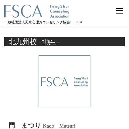
コ
ン
メニュー
テ
ン
一般社団法人風水心理カウンセリング協会 FSCA
ツ
へ
ス
北九州校
- 3期生 -
キ
ッ
プ
門 まつり
Kado Matsuri