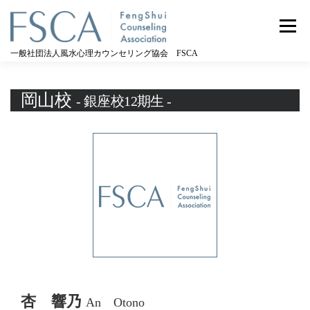
コ
ン
メニュー
テ
ン
一般社団法人風水心理カウンセリング協会 FSCA
ツ
へ
ス
岡山校
- 銀座校12期生 -
キ
ッ
プ
杏 響乃
An Otono