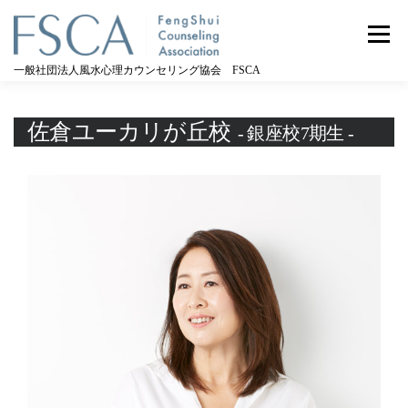
コ
ン
メニュー
テ
ン
一般社団法人風水心理カウンセリング協会 FSCA
ツ
へ
ス
佐倉ユーカリが丘校
- 銀座校7期生 -
キ
ッ
プ