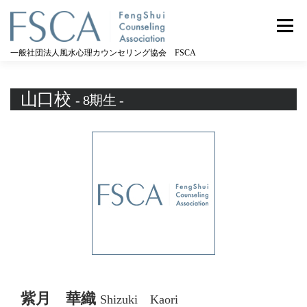
コ
ン
メニュー
テ
ン
一般社団法人風水心理カウンセリング協会 FSCA
ツ
へ
ス
山口校
- 8期生 -
キ
ッ
プ
紫月 華織
Shizuki Kaori